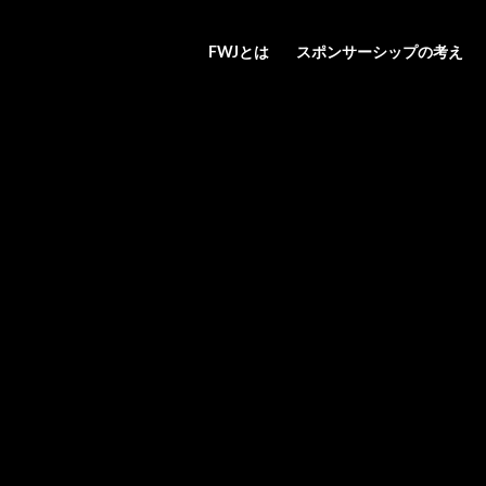
FWJとは
スポンサーシップの考え
日本最大級のフィットネスコンテスト
FWJスポンサー募集中！