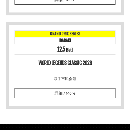
GRAND PRIX SERIES
IBARAKI
12.5
[Sat]
WORLD LEGENDS CLASSIC 2026
取手市民会館
詳細 / More