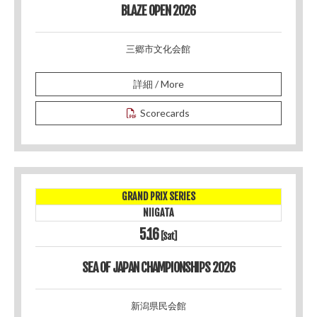
BLAZE OPEN 2026
三郷市文化会館
詳細 / More
Scorecards
GRAND PRIX SERIES
NIIGATA
5.16
[Sat]
SEA OF JAPAN CHAMPIONSHIPS 2026
新潟県民会館