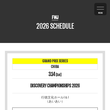
FWJ
2026 SCHEDULE
GRAND PRIX SERIES
CHIBA
3.14
[Sat]
DISCOVERY CHAMPIONSHIPS 2026
行徳文化ホールI＆I
（あいあい）