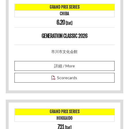
GRAND PRIX SERIES
CHIBA
6.20
[Sat]
GENERATION CLASSIC 2026
市川市文化会館
詳細 / More
Scorecards
GRAND PRIX SERIES
HOKKAIDO
7.11
[Sat]