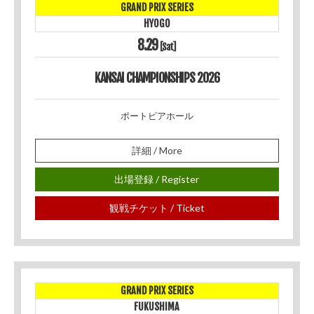
GRAND PRIX SERIES
HYOGO
8.29
[Sat]
KANSAI CHAMPIONSHIPS 2026
ポートピアホール
詳細 / More
出場登録 / Register
観戦チケット / Ticket
GRAND PRIX SERIES
FUKUSHIMA