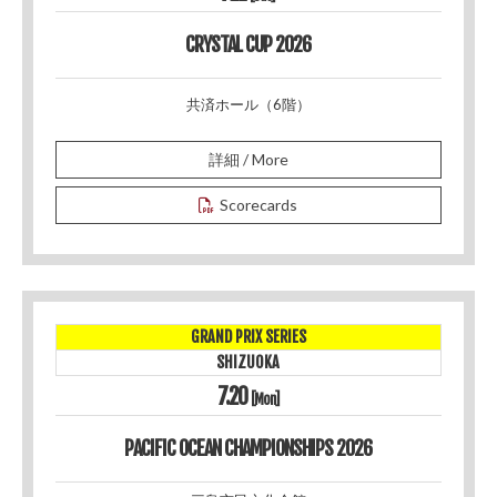
CRYSTAL CUP 2026
共済ホール（6階）
詳細 / More
Scorecards
GRAND PRIX SERIES
SHIZUOKA
7.20
[Mon]
PACIFIC OCEAN CHAMPIONSHIPS 2026