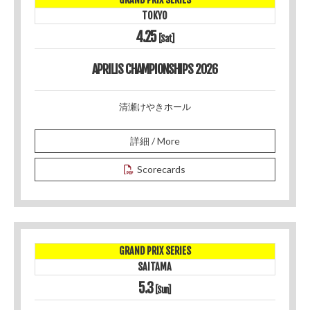
TOKYO
4.25
[Sat]
APRILIS CHAMPIONSHIPS 2026
清瀬けやきホール
詳細 / More
Scorecards
GRAND PRIX SERIES
SAITAMA
5.3
[Sun]