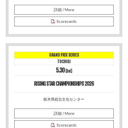
詳細 / More
Scorecards
GRAND PRIX SERIES
TOCHIGI
5.30
[Sat]
RISING STAR CHAMPIONSHIPS 2026
栃木県総合文化センター
詳細 / More
Scorecards