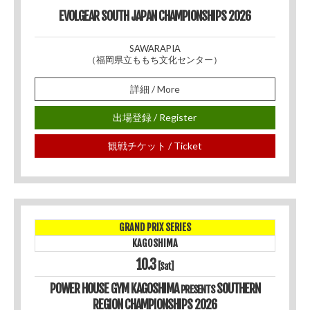
EVOLGEAR SOUTH JAPAN CHAMPIONSHIPS 2026
SAWARAPIA
（福岡県立ももち文化センター）
詳細 / More
出場登録 / Register
観戦チケット / Ticket
GRAND PRIX SERIES
KAGOSHIMA
10.3
[Sat]
POWER HOUSE GYM KAGOSHIMA
SOUTHERN
PRESENTS
REGION CHAMPIONSHIPS 2026