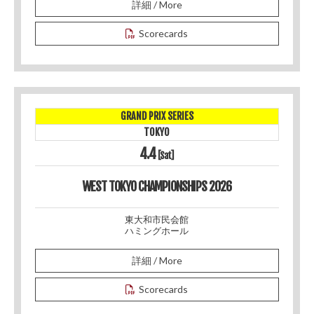
詳細 / More
Scorecards
GRAND PRIX SERIES
TOKYO
4.4
[Sat]
WEST TOKYO CHAMPIONSHIPS 2026
東大和市民会館
ハミングホール
詳細 / More
Scorecards