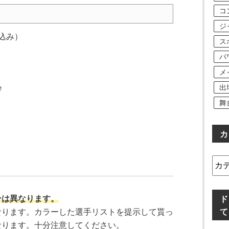
コ
ジ
込み）
ス
パ
メ
e
出
舞
カ
カ
テ
ゴ
リ
ンは異なります。
ド
ー
て
なります。カラーした選手リストを提示して貰っ
なります。十分注意してください。