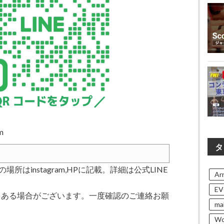
m
タ
はinstagram,HPに記載。詳細は公式LINE
Arn
EV
もある場合がございます。一度確認のご連絡お願
ma
Wo