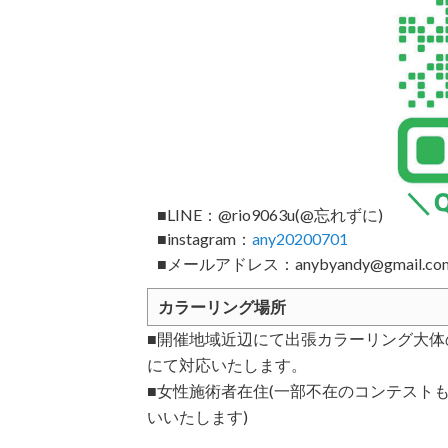
■LINE：@rio9063u(@忘れずに)
■instagram：
any20200701
■メールアドレス：anybyandy@gmail.co
カラーリング場所
■開催地域近辺にて出張カラーリング大体の場所
にて対応いたします。
■女性施術者在住(一部不在のコンテスト
いいたします)