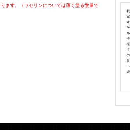
なります。（ワセリンについては薄く塗る微量で
我
家
す
そ
ル
全
様
従
の
参
F
続