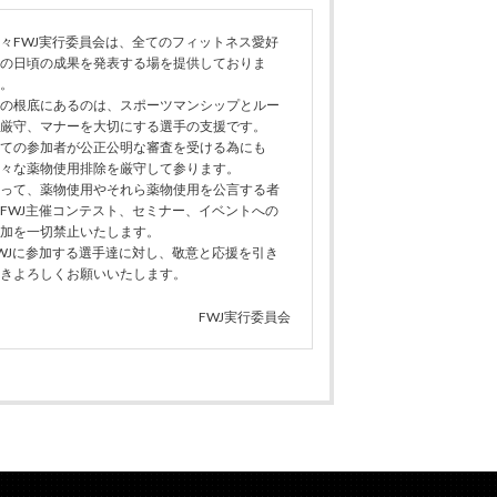
々FWJ実行委員会は、全てのフィットネス愛好
の日頃の成果を発表する場を提供しておりま
。
の根底にあるのは、スポーツマンシップとルー
厳守、マナーを大切にする選手の支援です。
ての参加者が公正公明な審査を受ける為にも
々な薬物使用排除を厳守して参ります。
って、薬物使用やそれら薬物使用を公言する者
FWJ主催コンテスト、セミナー、イベントへの
加を一切禁止いたします。
WJに参加する選手達に対し、敬意と応援を引き
きよろしくお願いいたします。
FWJ実行委員会