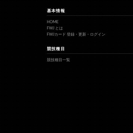
基本情報
HOME
FWJ とは
FWJカード 登録・更新・ログイン
競技種目
競技種目一覧