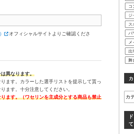
コ
ジ
ス
M）
オフィシャルサイトよりご確認くださ
パ
メ
出
舞
ンは異なります。
カ
なります。カラーした選手リストを提示して貰っ
なります。十分注意してください。
カ
なります。（ワセリンを主成分とする商品も禁止
テ
ゴ
リ
ド
ー
て