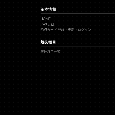
基本情報
HOME
FWJ とは
FWJカード 登録・更新・ログイン
競技種目
競技種目一覧