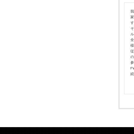
我
家
す
そ
ル
全
様
従
の
参
F
続