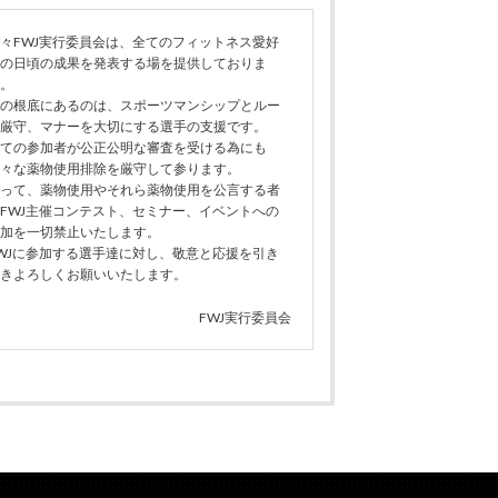
々FWJ実行委員会は、全てのフィットネス愛好
の日頃の成果を発表する場を提供しておりま
。
の根底にあるのは、スポーツマンシップとルー
厳守、マナーを大切にする選手の支援です。
ての参加者が公正公明な審査を受ける為にも
々な薬物使用排除を厳守して参ります。
って、薬物使用やそれら薬物使用を公言する者
FWJ主催コンテスト、セミナー、イベントへの
加を一切禁止いたします。
WJに参加する選手達に対し、敬意と応援を引き
きよろしくお願いいたします。
FWJ実行委員会