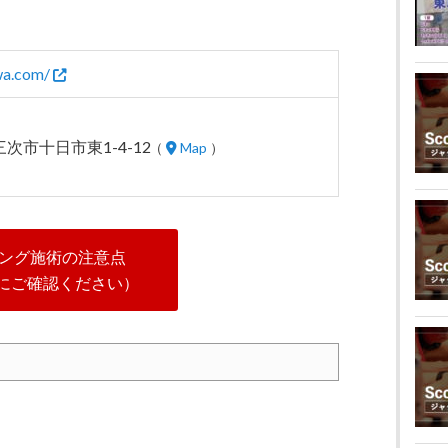
wa.com/
県三次市十日市東1-4-12
（
Map
）
ング施術の注意点
にご確認ください）