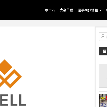
ホーム
大会日程
選手向け情報
検
索
最