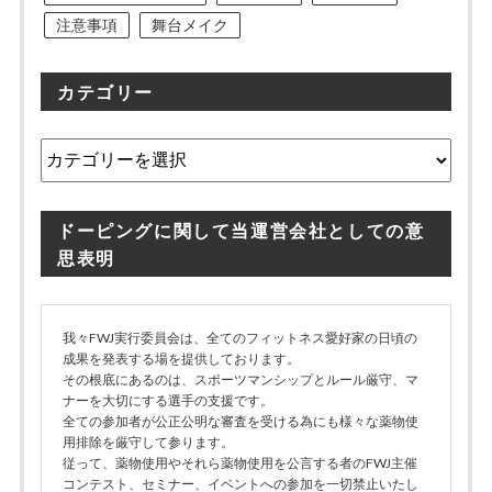
注意事項
舞台メイク
カテゴリー
カ
テ
ゴ
リ
ドーピングに関して当運営会社としての意
ー
思表明
我々FWJ実行委員会は、全てのフィットネス愛好家の日頃の
成果を発表する場を提供しております。
その根底にあるのは、スポーツマンシップとルール厳守、マ
ナーを大切にする選手の支援です。
全ての参加者が公正公明な審査を受ける為にも様々な薬物使
用排除を厳守して参ります。
従って、薬物使用やそれら薬物使用を公言する者のFWJ主催
コンテスト、セミナー、イベントへの参加を一切禁止いたし