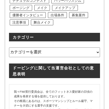
ナチュラルコンテスト
パワーハウスジム
ポージング
メイク
メイクアップ
優勝者インタビュー
出場条件
募集案件
注意事項
舞台メイク
カテゴリー
カ
テ
ゴ
リ
ドーピングに関して当運営会社としての意
ー
思表明
我々FWJ実行委員会は、全てのフィットネス愛好家の日頃の
成果を発表する場を提供しております。
その根底にあるのは、スポーツマンシップとルール厳守、マ
ナーを大切にする選手の支援です。