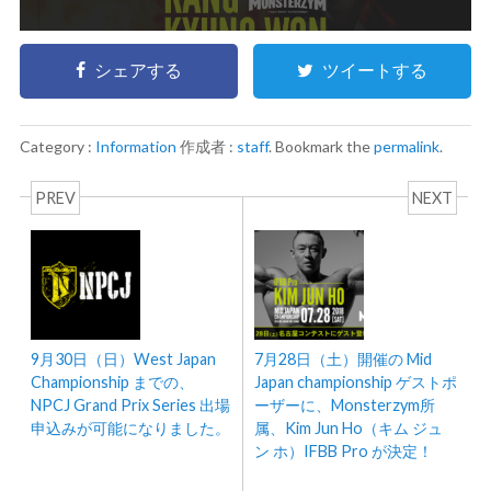
シェアする
ツイートする
Category :
Information
作成者 :
staff
. Bookmark the
permalink
.
PREV
NEXT
9月30日（日）West Japan
7月28日（土）開催の Mid
Championship までの、
Japan championship ゲストポ
NPCJ Grand Prix Series 出場
ーザーに、Monsterzym所
申込みが可能になりました。
属、Kim Jun Ho（キム ジュ
ン ホ）IFBB Pro が決定！