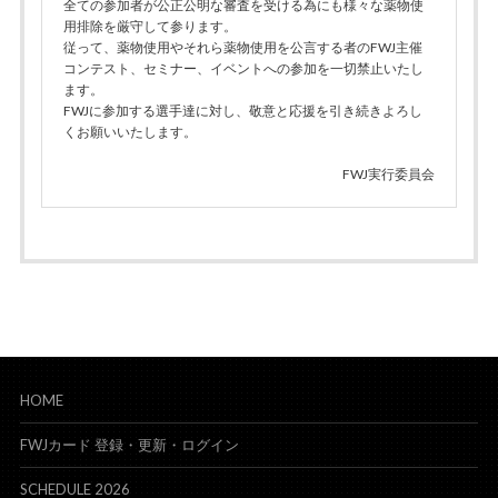
全ての参加者が公正公明な審査を受ける為にも様々な薬物使
用排除を厳守して参ります。
従って、薬物使用やそれら薬物使用を公言する者のFWJ主催
コンテスト、セミナー、イベントへの参加を一切禁止いたし
ます。
FWJに参加する選手達に対し、敬意と応援を引き続きよろし
くお願いいたします。
FWJ実行委員会
HOME
FWJカード 登録・更新・ログイン
SCHEDULE 2026