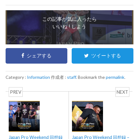
この記事が気に入ったら
いいね ! しよう
シェアする
ツイートする
Category :
Information
作成者 :
staff
. Bookmark the
permalink
.
PREV
NEXT
Japan Pro Weekend 回想録
Japan Pro Weekend 回想録 –