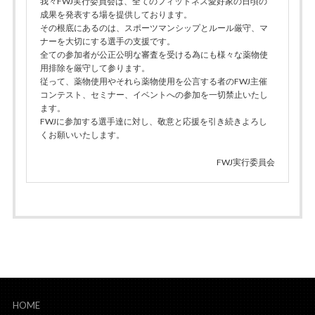
我々FWJ実行委員会は、全てのフィットネス愛好家の日頃の
成果を発表する場を提供しております。
その根底にあるのは、スポーツマンシップとルール厳守、マ
ナーを大切にする選手の支援です。
全ての参加者が公正公明な審査を受ける為にも様々な薬物使
用排除を厳守して参ります。
従って、薬物使用やそれら薬物使用を公言する者のFWJ主催
コンテスト、セミナー、イベントへの参加を一切禁止いたし
ます。
FWJに参加する選手達に対し、敬意と応援を引き続きよろし
くお願いいたします。
FWJ実行委員会
HOME