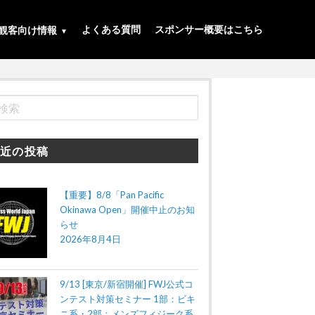
よくある質問
スポンサー概要はこちら
観客向け情報
近の投稿
【重要】8/8「Pan Pacific
Okinawa Open」開催中止のお知
らせ
2026年8月4日
9/13 [東京/新宿開催] FWJ公式コ
ンテスト対策セミナー 1部：ビキ
ニ系・2部：メンズフィジーク系