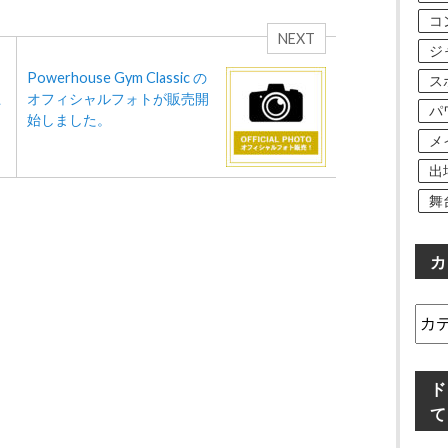
コ
NEXT
ジ
Powerhouse Gym Classic の
ス
上
オフィシャルフォトが販売開
パ
始しました。
メ
出
舞
カ
カ
テ
ゴ
リ
ド
ー
て