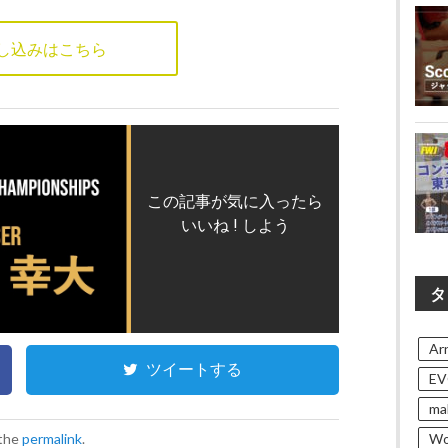
し込みはこちら
この記事が気に入ったら
いいね ! しよう
タ
Arn
ツイートする
EV
ma
Wo
 the
permalink
.