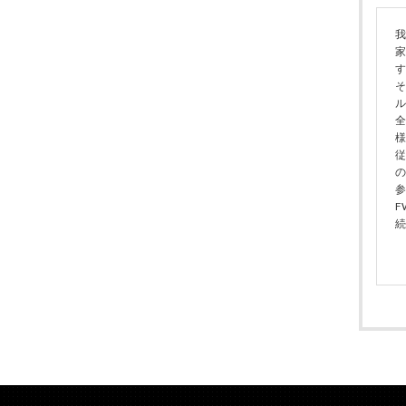
我
家
す
そ
ル
全
様
従
の
参
F
続