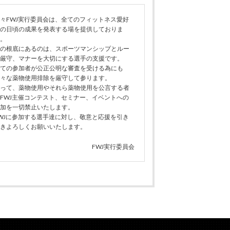
々FWJ実行委員会は、全てのフィットネス愛好
の日頃の成果を発表する場を提供しておりま
。
の根底にあるのは、スポーツマンシップとルー
厳守、マナーを大切にする選手の支援です。
ての参加者が公正公明な審査を受ける為にも
々な薬物使用排除を厳守して参ります。
って、薬物使用やそれら薬物使用を公言する者
FWJ主催コンテスト、セミナー、イベントへの
加を一切禁止いたします。
WJに参加する選手達に対し、敬意と応援を引き
きよろしくお願いいたします。
FWJ実行委員会