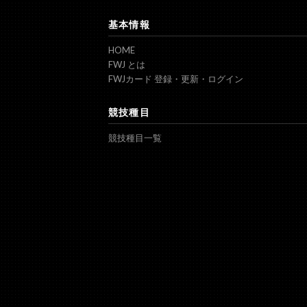
基本情報
HOME
FWJ とは
FWJカード 登録・更新・ログイン
競技種目
競技種目一覧