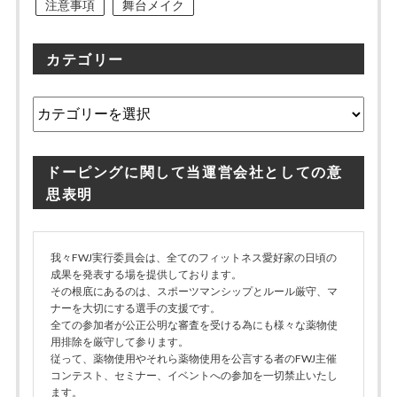
注意事項
舞台メイク
カテゴリー
カ
テ
ゴ
リ
ドーピングに関して当運営会社としての意
ー
思表明
我々FWJ実行委員会は、全てのフィットネス愛好家の日頃の
成果を発表する場を提供しております。
その根底にあるのは、スポーツマンシップとルール厳守、マ
ナーを大切にする選手の支援です。
全ての参加者が公正公明な審査を受ける為にも様々な薬物使
用排除を厳守して参ります。
従って、薬物使用やそれら薬物使用を公言する者のFWJ主催
コンテスト、セミナー、イベントへの参加を一切禁止いたし
ます。