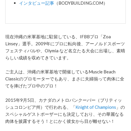
インタビュー記事
（BODYBUILDING.COM）
現在沖縄の米軍基地に駐留している、IFBBプロ「Zoa
Linsey」選手。2009年にプロに転向後、アーノルドスポーツ
フェスティバルや、Olymia など名立たる大会に出場し、素晴
らしい成績を収めてきています。
ご主人は、沖縄の米軍基地で開催しているMuscle Beach
Classicのプロモーターでもあり、まさに夫婦揃って肉体に全
てを捧げたプロ中のプロ！
2015年9月5日、カナダのメトロバンクーバー（ブリティッ
シュコロンビア州）で行われる、「
Knight of Champions
」の
スペシャルゲストポーザーにも決定しており、その華麗なる
肉体を披露するそう！とにかく彼女から目が離せない！