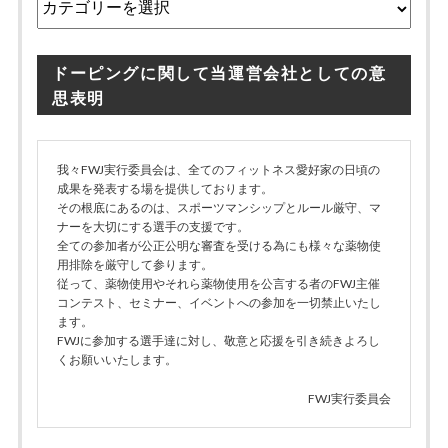
テ
ゴ
リ
ドーピングに関して当運営会社としての意
ー
思表明
我々FWJ実行委員会は、全てのフィットネス愛好家の日頃の
成果を発表する場を提供しております。
その根底にあるのは、スポーツマンシップとルール厳守、マ
ナーを大切にする選手の支援です。
全ての参加者が公正公明な審査を受ける為にも様々な薬物使
用排除を厳守して参ります。
従って、薬物使用やそれら薬物使用を公言する者のFWJ主催
コンテスト、セミナー、イベントへの参加を一切禁止いたし
ます。
FWJに参加する選手達に対し、敬意と応援を引き続きよろし
くお願いいたします。
FWJ実行委員会