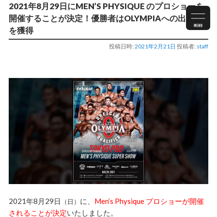
2021年8月29日にMEN’S PHYSIQUE のプロショーを
開催することが決定！優勝者はOLYMPIAへの出場権
を獲得
投稿日時:
2021年2月21日
投稿者:
staff
2021年8月29日
に、
Men’s Physique プロショーが開催
（日）
されることが決定
いたしました。