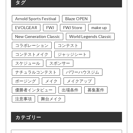
タグ
Arnold Sports Festival
Blaze OPEN
EVOLGEAR
FWJ
FWJ Store
make up
New Generation Classic
World Legends Classic
コラボレーション
コンテスト
コンテストメイク
ジャッジシート
スケジュール
スポンサー
ナチュラルコンテスト
パワーハウスジム
ポージング
メイク
メイクアップ
優勝者インタビュー
出場条件
募集案件
注意事項
舞台メイク
カテゴリー
カ