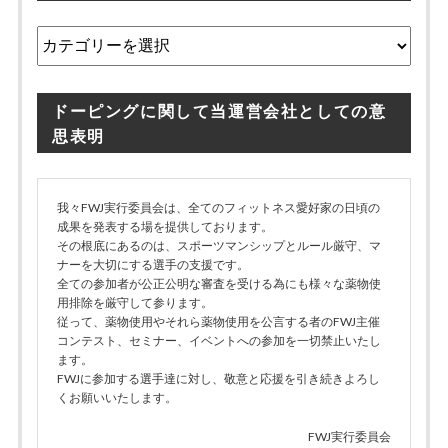
カ
テ
ゴ
リ
ドーピングに関して当運営会社としての意
ー
思表明
我々FWJ実行委員会は、全てのフィットネス愛好家の日頃の
成果を発表する場を提供しております。
その根底にあるのは、スポーツマンシップとルール厳守、マ
ナーを大切にする選手の支援です。
全ての参加者が公正公明な審査を受ける為にも様々な薬物使
用排除を厳守して参ります。
従って、薬物使用やそれら薬物使用を公言する者のFWJ主催
コンテスト、セミナー、イベントへの参加を一切禁止いたし
ます。
FWJに参加する選手達に対し、敬意と応援を引き続きよろし
くお願いいたします。
FWJ実行委員会