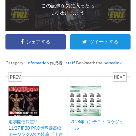
この記事が気に入ったら
いいね ! しよう
シェアする
ツイートする
Category :
Information
作成者 :
staff
. Bookmark the
permalink
.
PREV
NEXT
追加開催決定!!
2024年コンテスト スケジュ
11/27 IFBB PRO世界最高峰
ール
ポージング2名の競演 『山岸