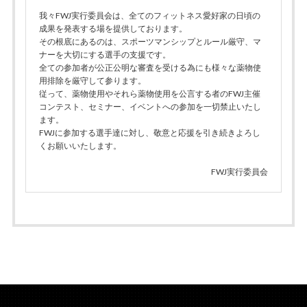
我々FWJ実行委員会は、全てのフィットネス愛好家の日頃の
成果を発表する場を提供しております。
その根底にあるのは、スポーツマンシップとルール厳守、マ
ナーを大切にする選手の支援です。
全ての参加者が公正公明な審査を受ける為にも様々な薬物使
用排除を厳守して参ります。
従って、薬物使用やそれら薬物使用を公言する者のFWJ主催
コンテスト、セミナー、イベントへの参加を一切禁止いたし
ます。
FWJに参加する選手達に対し、敬意と応援を引き続きよろし
くお願いいたします。
FWJ実行委員会