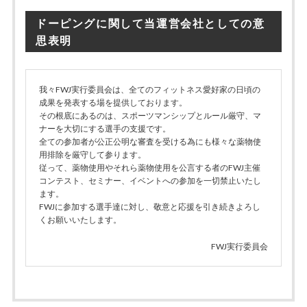
リ
ドーピングに関して当運営会社としての意
ー
思表明
我々FWJ実行委員会は、全てのフィットネス愛好家の日頃の
成果を発表する場を提供しております。
その根底にあるのは、スポーツマンシップとルール厳守、マ
ナーを大切にする選手の支援です。
全ての参加者が公正公明な審査を受ける為にも様々な薬物使
用排除を厳守して参ります。
従って、薬物使用やそれら薬物使用を公言する者のFWJ主催
コンテスト、セミナー、イベントへの参加を一切禁止いたし
ます。
FWJに参加する選手達に対し、敬意と応援を引き続きよろし
くお願いいたします。
FWJ実行委員会