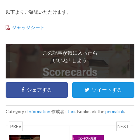
以下よりご確認いただけます。
ジャッジシート
この記事が気に入ったら
いいね ! しよう
シェアする
ツイートする
Category :
Information
作成者 :
torii
. Bookmark the
permalink
.
PREV
NEXT