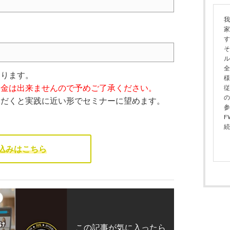
我
家
す
そ
ル
全
なります。
様
返金は出来ませんので予めご了承ください。
従
の
ただくと実践に近い形でセミナーに望めます。
参
F
続
込みはこちら
この記事が気に入ったら