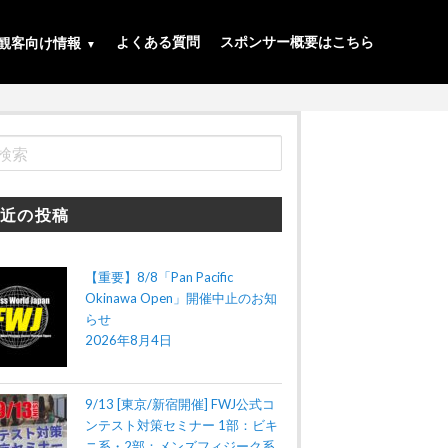
よくある質問
スポンサー概要はこちら
観客向け情報
近の投稿
【重要】8/8「Pan Pacific
Okinawa Open」開催中止のお知
らせ
2026年8月4日
9/13 [東京/新宿開催] FWJ公式コ
ンテスト対策セミナー 1部：ビキ
ニ系・2部：メンズフィジーク系