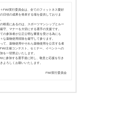
々FWJ実行委員会は、全てのフィットネス愛好
の日頃の成果を発表する場を提供しておりま
。
の根底にあるのは、スポーツマンシップとルー
厳守、マナーを大切にする選手の支援です。
ての参加者が公正公明な審査を受ける為にも
々な薬物使用排除を厳守して参ります。
って、薬物使用やそれら薬物使用を公言する者
FWJ主催コンテスト、セミナー、イベントへの
加を一切禁止いたします。
WJに参加する選手達に対し、敬意と応援を引き
きよろしくお願いいたします。
FWJ実行委員会