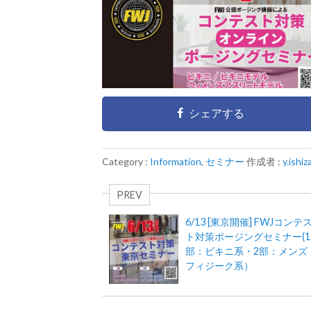
シェアする
Category :
Information
,
セミナー
作成者 :
y.ishiz
PREV
6/13 [東京開催] FWJコンテ
ト対策ポージングセミナー(1
部：ビキニ系・2部：メンズ
フィジーク系）