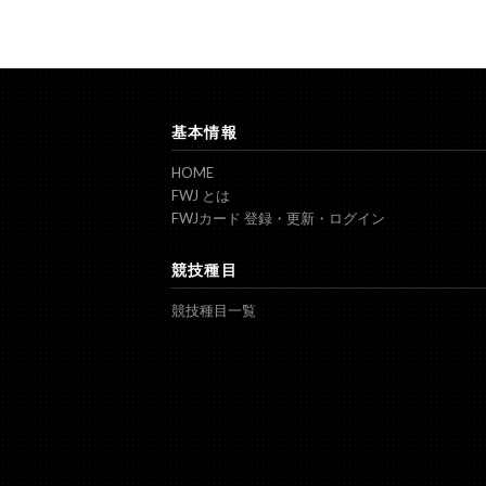
基本情報
HOME
FWJ とは
FWJカード 登録・更新・ログイン
競技種目
競技種目一覧