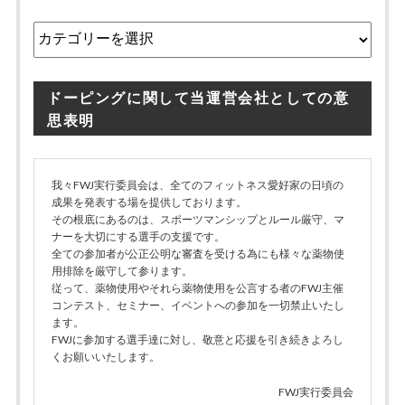
カ
テ
ゴ
リ
ドーピングに関して当運営会社としての意
ー
思表明
我々FWJ実行委員会は、全てのフィットネス愛好家の日頃の
成果を発表する場を提供しております。
その根底にあるのは、スポーツマンシップとルール厳守、マ
ナーを大切にする選手の支援です。
全ての参加者が公正公明な審査を受ける為にも様々な薬物使
用排除を厳守して参ります。
従って、薬物使用やそれら薬物使用を公言する者のFWJ主催
コンテスト、セミナー、イベントへの参加を一切禁止いたし
ます。
FWJに参加する選手達に対し、敬意と応援を引き続きよろし
くお願いいたします。
FWJ実行委員会