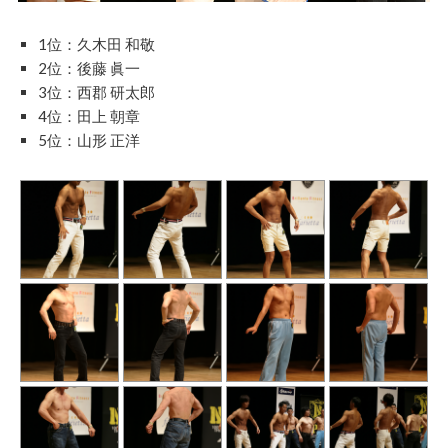
1位：久木田 和敬
2位：後藤 眞一
3位：西郡 研太郎
4位：田上 朝章
5位：山形 正洋