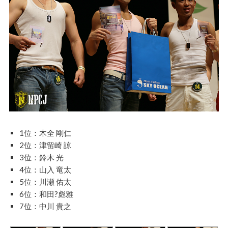
1位：木全 剛仁
2位：津留崎 諒
3位：鈴木 光
4位：山入 竜太
5位：川瀬 佑太
6位：和田?彪雅
7位：中川 貴之