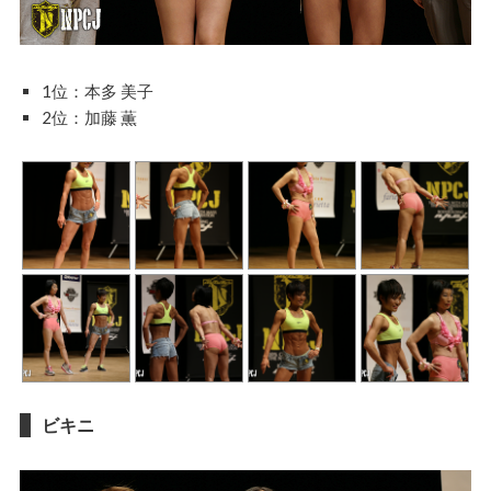
1位：本多 美子
2位：加藤 薫
ビキニ