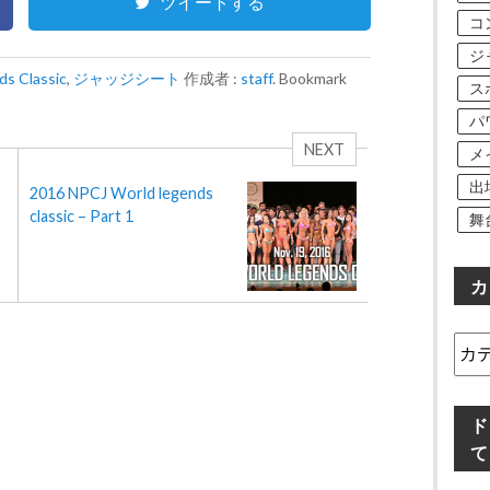
ツイートする
コ
ジ
ds Classic
,
ジャッジシート
作成者 :
staff
. Bookmark
ス
パ
NEXT
メ
出
ら
2016 NPCJ World legends
classic – Part 1
舞
カ
カ
テ
ゴ
リ
ド
ー
て