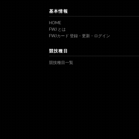
基本情報
HOME
FWJ とは
FWJカード 登録・更新・ログイン
競技種目
競技種目一覧