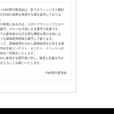
々FWJ実行委員会は、全てのフィットネス愛好
の日頃の成果を発表する場を提供しておりま
。
の根底にあるのは、スポーツマンシップとルー
厳守、マナーを大切にする選手の支援です。
ての参加者が公正公明な審査を受ける為にも
々な薬物使用排除を厳守して参ります。
って、薬物使用やそれら薬物使用を公言する者
FWJ主催コンテスト、セミナー、イベントへの
加を一切禁止いたします。
WJに参加する選手達に対し、敬意と応援を引き
きよろしくお願いいたします。
FWJ実行委員会