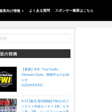
よくある質問
スポンサー概要はこちら
観客向け情報
近の投稿
【重要】8/8「Pan Pacific
Okinawa Open」開催中止のお知
らせ
2026年8月4日
9/13 [東京/新宿開催] FWJ公式コ
ンテスト対策セミナー 1部：ビキ
ニ系・2部：メンズフィジーク系