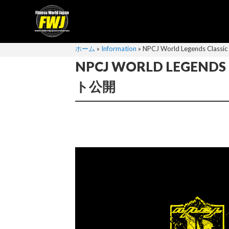
ホーム
»
Information
»
NPCJ World Legends Cl
NPCJ WORLD LEGENDS
ト公開