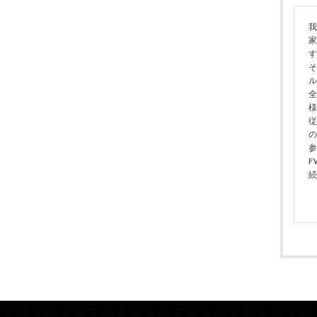
我
家
す
そ
ル
全
様
従
の
参
F
続