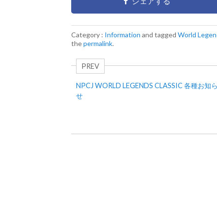
シェアする
Category :
Information
and tagged
World Legen
the
permalink
.
PREV
NPCJ WORLD LEGENDS CLASSIC 各種お知
せ