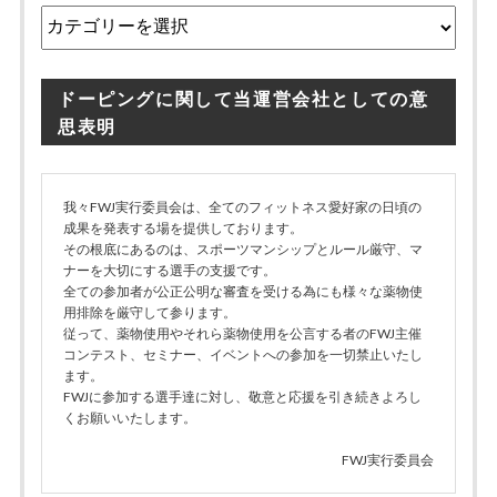
カ
テ
ゴ
リ
ドーピングに関して当運営会社としての意
ー
思表明
我々FWJ実行委員会は、全てのフィットネス愛好家の日頃の
成果を発表する場を提供しております。
その根底にあるのは、スポーツマンシップとルール厳守、マ
ナーを大切にする選手の支援です。
全ての参加者が公正公明な審査を受ける為にも様々な薬物使
用排除を厳守して参ります。
従って、薬物使用やそれら薬物使用を公言する者のFWJ主催
コンテスト、セミナー、イベントへの参加を一切禁止いたし
ます。
FWJに参加する選手達に対し、敬意と応援を引き続きよろし
くお願いいたします。
FWJ実行委員会