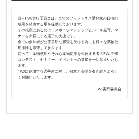
我々FWJ実行委員会は、全てのフィットネス愛好家の日頃の
成果を発表する場を提供しております。
その根底にあるのは、スポーツマンシップとルール厳守、マ
ナーを大切にする選手の支援です。
全ての参加者が公正公明な審査を受ける為にも様々な薬物使
用排除を厳守して参ります。
従って、薬物使用やそれら薬物使用を公言する者のFWJ主催
コンテスト、セミナー、イベントへの参加を一切禁止いたし
ます。
FWJに参加する選手達に対し、敬意と応援を引き続きよろし
くお願いいたします。
FWJ実行委員会