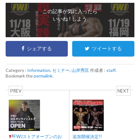
この記事が気に入ったら
いいね ! しよう
シェアする
ツイートする
Category :
Information
,
セミナー
,
山岸秀匡
作成者 :
staff
.
Bookmark the
permalink
.
PREV
NEXT
FWJストアオープンのお
追加開催決定!!