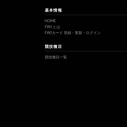
基本情報
HOME
FWJ とは
FWJカード 登録・更新・ログイン
競技種目
競技種目一覧