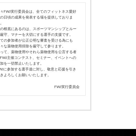
々FWJ実行委員会は、全てのフィットネス愛好
の日頃の成果を発表する場を提供しておりま
。
の根底にあるのは、スポーツマンシップとルー
厳守、マナーを大切にする選手の支援です。
ての参加者が公正公明な審査を受ける為にも
々な薬物使用排除を厳守して参ります。
って、薬物使用やそれら薬物使用を公言する者
FWJ主催コンテスト、セミナー、イベントへの
加を一切禁止いたします。
WJに参加する選手達に対し、敬意と応援を引き
きよろしくお願いいたします。
FWJ実行委員会