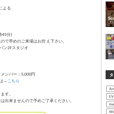
による
す
時45分)
ので早めのご来場はお控 え下さい。
パン2Fスタジオ
ンバー：5,000円
タ
会は→
こちら
Arn
ります。
EV
金は出来ませんので予めご了承ください。
ma
Wo