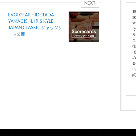
NEXT
我
EVOLGEAR HIDETADA
家
YAMAGISHI, IRIS KYLE
す
JAPAN CLASSIC ジャッジシ
そ
ート公開
ル
全
様
従
の
参
F
続