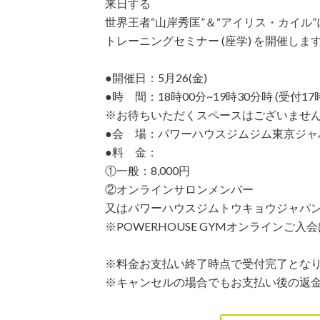
来日する
世界王者“山岸秀匡”＆“アイリス・カイル”
トレーニングセミナー (座学) を開催しま
●開催日：5月26(金)
●時 間：18時00分~19時30分時 (受付17
※お待ちいただくスペースはございません
●会 場：パワーハウスジムジム東京ジャ
●料 金：
①一般：8,000円
②オンラインサロンメンバー
又はパワーハウスジムトウキョウジャパンメ
※POWERHOUSE GYMオンラインご入
※料金お支払い終了時点で受付完了とな
※キャンセルの場合でもお支払い後の返