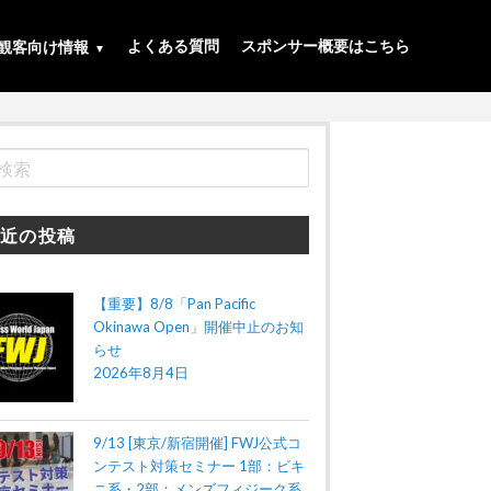
よくある質問
スポンサー概要はこちら
観客向け情報
近の投稿
【重要】8/8「Pan Pacific
Okinawa Open」開催中止のお知
らせ
2026年8月4日
9/13 [東京/新宿開催] FWJ公式コ
ンテスト対策セミナー 1部：ビキ
ニ系・2部：メンズフィジーク系