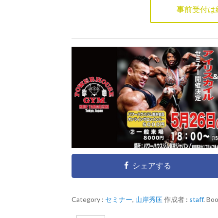
事前受付は
シェアする
Category :
セミナー
,
山岸秀匡
作成者 :
staff
. Bo