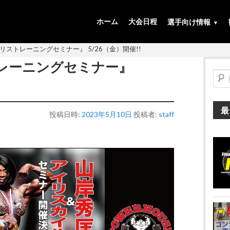
ホーム
大会日程
選手向け情報
ストレーニングセミナー』 5/26（金）開催!!
レーニングセミナー』
検
索
最
投稿日時:
2023年5月10日
投稿者:
staff