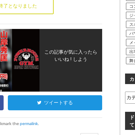
終了となりました
コ
ジ
ス
パ
メ
出
この記事が気に入ったら
いいね ! しよう
舞
カ
カ
テ
ツイートする
ゴ
リ
ド
ー
okmark the
permalink
.
て