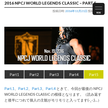
2016 NPCJ WORLD LEGENDS CLASSIC – PART 5
投稿日時:
2016年11月21日
投稿者:
staff
Part1
Part2
Part3
Part4
Part5
Part.1
、
Part.2
、
Part.3
、
Part.4
ときて、今回が最後の
NPCJ
WORLD LEGENDS CLASSIC
の模様となります。（読み返す
と後半につれて個人の主観がモリモリと入ってます(-_-;)…）