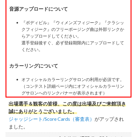
音源アップロードについて
『ボディビル』『ウィメンズフィジーク』『クラシッ
クフィジーク』のフリーポージング曲は外部リンクか
らアップロードしてください。
選手登録後すぐ、必ず登録期限内にアップロードして
ください。
カラーリングについて
オフィシャルカラーリングサロンの利用が必須です。
（コンテスト詳細ページ内にオフィシャルカラーリン
グサロンへのリンクバナーが表示されます）
カラーリング施術した場合は、カラーリング証明書の
出場選手＆観客の皆様、この度は出場及びご来館頂き
提出が必須です。
誠にありがとうございました。
ジャッジシート/Score Cards（審査表）
がアップされ
指定業者以外でのカラーリングは禁止です。
ました。
注意事項：