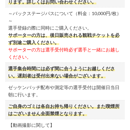
ります。詳しくはお問い合わせください。
公序良俗に反する撮影
一眼レフ、ビデオカメラ等（Gopro類含む）での
～バックステージパスについて（料金：10,000円/枚）
撮影
～
選手登録の際に同時にご購入ください。
公式メディア申込み：FWJ実行委員会事務局へお問い合
サポーターの方は、後日販売される観戦チケットを必
わせください
ず別途ご購入ください。
サポーターの方は選手受付時必ず選手と一緒にお越し
ください。
選手集合時間には必ず間に合うようにお越しくださ
い。遅刻者は受付出来ない場合がございます。
ゼッケンバッヂ配布や測定等の選手受付は開催日当日
朝に行います。
ご自身のゴミは各自お持ち帰りください。また喫煙所
はございません全面禁煙となります。
【動画撮影に関して】