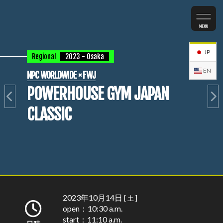
JP
Regional
2023 - Osaka
EN
NPC WORLDWIDE × FWJ
POWERHOUSE GYM JAPAN
CLASSIC
2023年10月14日
[ 土 ]
open：10:30 a.m.
start：11:10 a.m.