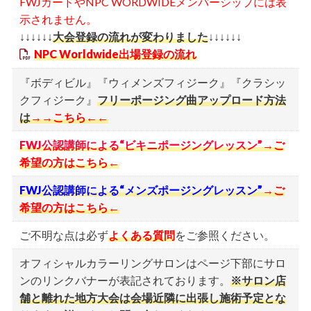
ースを使う器具の持ち込みはご遠慮ください。
FWJカードやNPC WORDWIDEメンバーシップには表
示されません。
コンテスト運営を妨害する行為やスポーツマンシップ
↓↓↓↓↓↓
大会登録の流れが変わりました
↓↓↓↓↓↓
を逸脱した行為は退場処分となる可能性があります。
NPC Worldwide出場登録の流れ
貴重品管理は個人の責任でお願いします。会場内での
盗難・紛失・破損等の責任は負いかねます。
『ボディビル』『ウィメンズフィジーク』『クラシッ
クフィジーク』
フリーポージング曲アップロード方法
動画撮影に関して
は
→→こちら←←
許可される機器：スマートフォン・タブレット端末の
FWJ公認講師による“ビキニポージングレッスン”
→ご
みです。
希望の方はこちら←
ジンバル（スマホ用スタビライザー）の使用は許可対
FWJ公認講師による“メンズポージングレッスン”
→ご
象ですが、カメラ本体と一体になっている機材（カム
希望の方はこちら←
コーダー型ジンバルなど）は禁止対象となります。
禁止事項：
ご不明な点は必ず
よくある質問
をご参照ください。
ライブ配信（商標権に抵触します）
オフィシャルカラーリングサロンはページ下部にサロ
一脚・三脚を使用した撮影
ンのリンクバナーが表記されております。
※サロン店
舗と離れた地方大会は会場近隣に出張し施術予定とな
周囲の観客に迷惑となる高さでの撮影