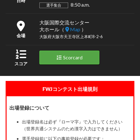
日時
8:50 a.m.
選手集合
大阪国際交流センター
大ホール
（
Map
）
会場
大阪府大阪市天王寺区上本町8-2-6
Scorcard
スコア
FWJコンテスト出場規則
出場登録について
出場登録名は必ず『ローマ字』で入力してください
（世界共通システムのため漢字入力はできません）
選手登録前に以下の事前登録が必要です：