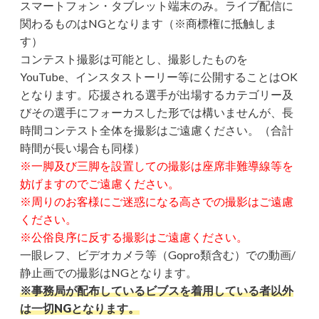
スマートフォン・タブレット端末のみ。ライブ配信に
関わるものはNGとなります（※商標権に抵触しま
す）
コンテスト撮影は可能とし、撮影したものを
YouTube、インスタストーリー等に公開することはOK
となります。応援される選手が出場するカテゴリー及
びその選手にフォーカスした形では構いませんが、長
時間コンテスト全体を撮影はご遠慮ください。（合計
時間が長い場合も同様）
※一脚及び三脚を設置しての撮影は座席非難導線等を
妨げますのでご遠慮ください。
※周りのお客様にご迷惑になる高さでの撮影はご遠慮
ください。
※公俗良序に反する撮影はご遠慮ください。
一眼レフ、ビデオカメラ等（Gopro類含む）での動画/
静止画での撮影はNGとなります。
※事務局が配布しているビブスを着用している者以外
は一切NGとなります。