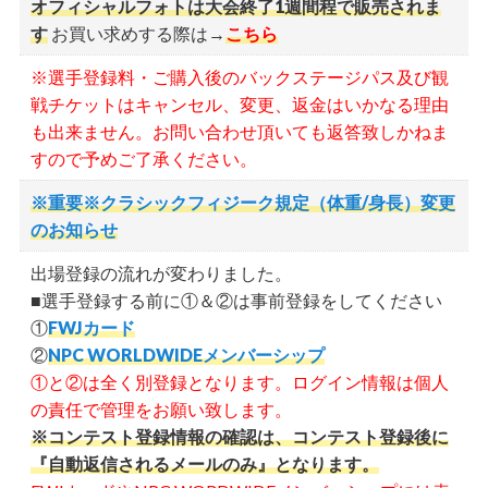
カラーリング後、薬剤をシャワーで洗い流してか
オフィシャルフォトは大会終了1週間程で販売されま
ら会場入りしてください。
す
お買い求めする際は→
こちら
自身で塗るカラー・オイルは禁止です（ワセリン
※選手登録料・ご購入後のバックステージパス及び観
を主成分とする商品も禁止）。
戦チケットはキャンセル、変更、返金はいかなる理由
会場内では素肌で床に座ったり壁に手を着いたり
も出来ません。お問い合わせ頂いても返答致しかねま
しないでください（施設を汚損した場合、クリー
すので予めご了承ください。
ニング代を請求する可能性があります）。
※重要※クラシックフィジーク規定（体重/身長）変更
コンテスト当日の注意事項
のお知らせ
出場登録の流れが変わりました。
選手集合時間を厳守してください（遅刻者は受付でき
■選手登録する前に①＆②は事前登録をしてください
ない場合があります）。
①
FWJカード
ゼッケンバッジ配布や測定等の選手受付は開催日当日
②
NPC WORLDWIDEメンバーシップ
の朝に実施します。
①と②は全く別登録となります。ログイン情報は個人
ゴミの各自持ち帰りをお願いします。
の責任で管理をお願い致します。
会場内は全面禁煙です。
※コンテスト登録情報の確認は、コンテスト登録後に
『自動返信されるメールのみ』となります。
ダンベル持ち込みは禁止です。また、必要以上のスペ