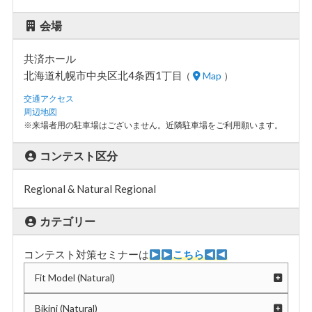
注意事項：
カラーリング後、薬剤をシャワーで洗い流してか
会場
ら会場入りしてください。
共済ホール
自身で塗るカラー・オイルは禁止です（ワセリン
を主成分とする商品も禁止）。
北海道札幌市中央区北4条西1丁目
（
Map
）
会場内では素肌で床に座ったり壁に手を着いたり
交通アクセス
しないでください（施設を汚損した場合、クリー
周辺地図
※来場者用の駐車場はございません。近隣駐車場をご利用願います。
ニング代を請求する可能性があります）。
コンテスト区分
コンテスト当日の注意事項
Regional & Natural Regional
選手集合時間を厳守してください（遅刻者は受付でき
ない場合があります）。
カテゴリー
ゼッケンバッジ配布や測定等の選手受付は開催日当日
の朝に実施します。
コンテスト対策セミナーは
こちら
ゴミの各自持ち帰りをお願いします。
Fit Model (Natural)
会場内は全面禁煙です。
Bikini (Natural)