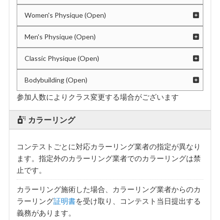
周囲の観客に迷惑となる高さでの撮影
Women's Physique (Open)
公序良俗に反する撮影
Men's Physique (Open)
一眼レフ、ビデオカメラ等（Gopro類含む）での
撮影
Classic Physique (Open)
公式メディア申込み：FWJ実行委員会事務局へお問い合
わせください
Bodybuilding (Open)
参加人数によりクラス変更する場合がございます
カラーリング
コンテストごとに対応カラーリング業者の指定が異なり
ます。指定外のカラーリング業者でのカラーリングは禁
止です。
カラーリング施術した場合、カラーリング業者からのカ
ラーリング
証明書
を受け取り、コンテスト当日提出する
義務があります。