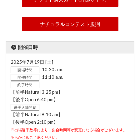
了承ください。
音源アップロードについて
ナチュラルコンテスト規則
『ボディビル』『ウィメンズフィジーク』『クラシッ
クフィジーク』のフリーポージング曲は外部リンクか
らアップロードしてください。
開催日時
選手登録後すぐ、必ず登録期限内にアップロードして
ください。
2025年7月19日
[ 土 ]
10:30 a.m.
開場時間
カラーリングについて
11:10 a.m.
開催時間
終了時間
オフィシャルカラーリングサロンの利用が必須です。
【前半Natural 3:25 pm】
（コンテスト詳細ページ内にオフィシャルカラーリン
【後半Open 6:40 pm】
グサロンへのリンクバナーが表示されます）
選手入場開始
【前半Natural 9:10 am】
カラーリング施術した場合は、カラーリング証明書の
提出が必須です。
【後半Open 2:10 pm】
※出場選手数等により、集合時間等が変更になる場合がございます。
指定業者以外でのカラーリングは禁止です。
あらかじめご了承ください。