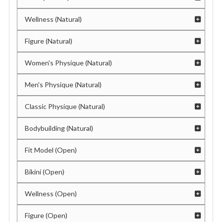
ダンベル持ち込みは禁止です。また、必要以上のスペ
ースを使う器具の持ち込みはご遠慮ください。
Wellness (Natural)
コンテスト運営を妨害する行為やスポーツマンシップ
Figure (Natural)
を逸脱した行為は退場処分となる可能性があります。
貴重品管理は個人の責任でお願いします。会場内での
Women's Physique (Natural)
盗難・紛失・破損等の責任は負いかねます。
Men's Physique (Natural)
動画撮影に関して
Classic Physique (Natural)
許可される機器：スマートフォン・タブレット端末の
Bodybuilding (Natural)
みです。
ジンバル（スマホ用スタビライザー）の使用は許可対
Fit Model (Open)
象ですが、カメラ本体と一体になっている機材（カム
コーダー型ジンバルなど）は禁止対象となります。
Bikini (Open)
禁止事項：
Wellness (Open)
ライブ配信（商標権に抵触します）
一脚・三脚を使用した撮影
Figure (Open)