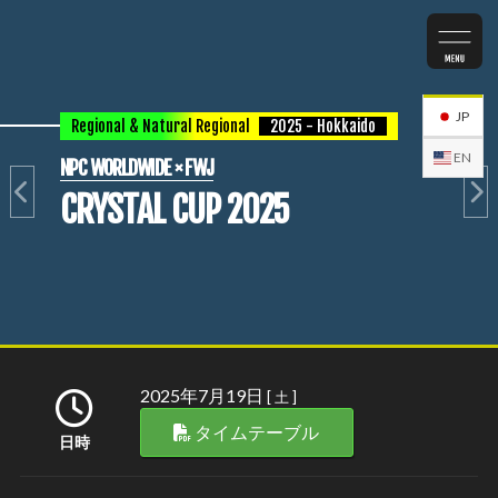
JP
Regional & Natural Regional
2025 - Hokkaido
EN
NPC WORLDWIDE × FWJ
CRYSTAL CUP 2025
2025年7月19日
[ 土 ]
タイムテーブル
日時