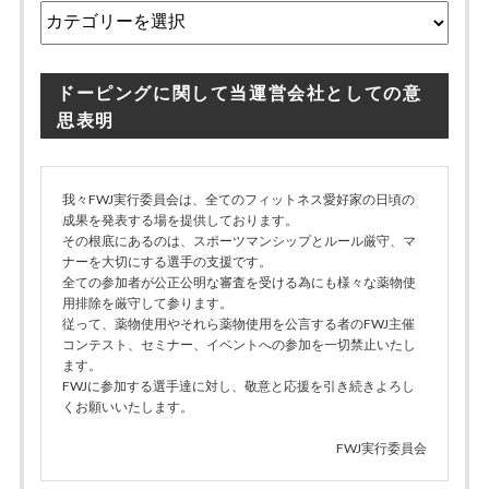
カ
テ
ゴ
リ
ドーピングに関して当運営会社としての意
ー
思表明
我々FWJ実行委員会は、全てのフィットネス愛好家の日頃の
成果を発表する場を提供しております。
その根底にあるのは、スポーツマンシップとルール厳守、マ
ナーを大切にする選手の支援です。
全ての参加者が公正公明な審査を受ける為にも様々な薬物使
用排除を厳守して参ります。
従って、薬物使用やそれら薬物使用を公言する者のFWJ主催
コンテスト、セミナー、イベントへの参加を一切禁止いたし
ます。
FWJに参加する選手達に対し、敬意と応援を引き続きよろし
くお願いいたします。
FWJ実行委員会