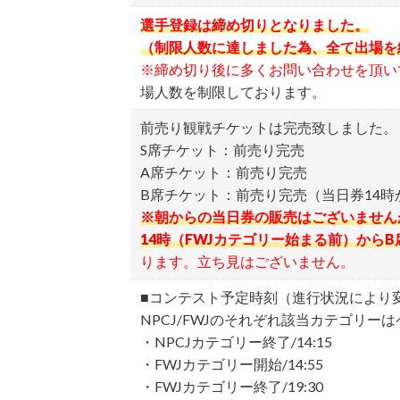
カラーリングについて
選手登録は締め切りとなりました。
オフィシャルカラーリングサロンの
（制限人数に達しました為、全て出場を
す）
※締め切り後に多くお問い合わせを頂い
カラーリング施術した場合は、カラ
場人数を制限しております。
指定業者以外でのカラーリングは禁
前売り観戦チケットは完売致しました。
注意事項：
S席チケット：前売り完売
A席チケット：前売り完売
カラーリング後、薬剤をシャ
B席チケット：前売り完売（当日券14時
自身で塗るカラー・オイルは
※朝からの当日券の販売はございません
会場内では素肌で床に座った
14時（FWJカテゴリー始まる前）か
ります。立ち見はございません。
コンテスト当日の注意事項
■コンテスト予定時刻（進行状況により
NPCJ/FWJのそれぞれ該当カテゴリ
選手集合時間を厳守してください（
・NPCJカテゴリー終了/14:15
・FWJカテゴリー開始/14:55
ゼッケンバッジ配布や測定等の選手
・FWJカテゴリー終了/19:30
ゴミの各自持ち帰りをお願いします