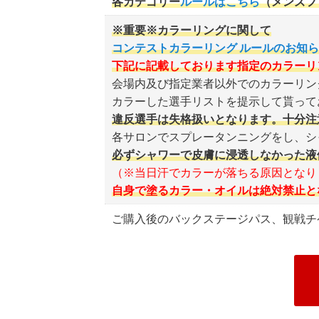
各カテゴリー
ルールはこちら
（メンズフ
一眼レフ、ビデオカメラ等（G
※重要※カラーリングに関して
公式メディア申込み：FWJ実行委員
コンテストカラーリング ルールのお知
下記に記載しております指定のカラーリ
会場内及び指定業者以外でのカラーリン
カラーした選手リストを提示して貰って
違反選手は失格扱いとなります。十分注
各サロンでスプレータンニングをし、シ
必ずシャワーで皮膚に浸透しなかった液
（※当日汗でカラーが落ちる原因となり
自身で塗るカラー・オイルは絶対禁止と
ご購入後のバックステージパス、観戦チ