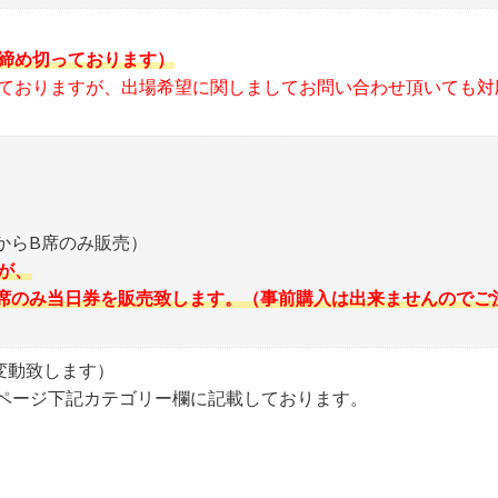
利用が必須です。（コンテスト詳細ページ内にオフィシャルカラーリン
締め切っております）
ておりますが、出場希望に関しましてお問い合わせ頂いても対
ーリング証明書の提出が必須です。
止です。
ワーで洗い流してから会場入りしてください。
からB席のみ販売）
禁止です（ワセリンを主成分とする商品も禁止）。
が、
り壁に手を着いたりしないでください（施設を汚損した場合、クリーニ
らB席のみ当日券を販売致します。（事前購入は出来ませんのでご
変動致します）
ーはページ下記カテゴリー欄に記載しております。
遅刻者は受付できない場合があります）。
受付は開催日当日の朝に実施します。
。