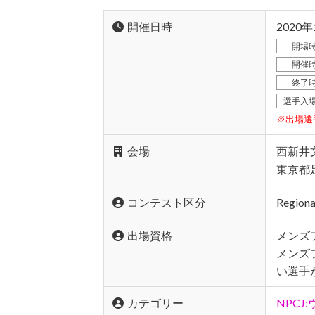
開催日時
2020
開場
開催
終了
選手入
※出場選
会場
西新井
東京都足
コンテスト区分
Region
出場資格
メンズ
メンズ
い選手
カテゴリー
NPCJ