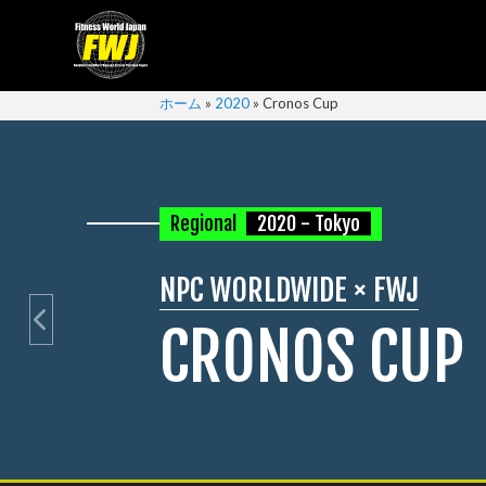
ホーム
»
2020
»
Cronos Cup
Regional
2020 - Tokyo
NPC WORLDWIDE × FWJ
CRONOS CUP