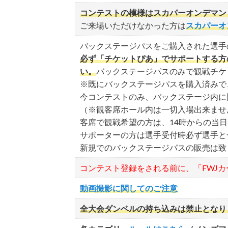
会場内は全面禁煙です。
コンテストの模様はスカパーオンデマン
ご来場いただけなかった方は
スカパーオ
ダンベル持ち込みは禁止です。また
コンテスト運営を妨害する行為やス
バックステージパスをご購入された選手
必ず「チケットぴあ」でサポートする方
貴重品管理は個人の責任でお願いし
い。
バックステージパスのみで観戦チケ
※既にバックステージパスを購入済みで
動画撮影に関して
今コンテストのみ、バックステージ内に
（※観客席ホール内は一切入場出来ませ
許可される機器：スマートフォン・
客席で観戦希望の方は、14時からの当
サポーターの方は選手受付時必ず選手と
ジンバル（スマホ用スタビライザー
ります。
新規でのバックステージパスの販売は致
禁止事項：
コンテスト登録をされる前に、「FWJ
ライブ配信（商標権に抵触し
動画撮影に関してのご注意
一脚・三脚を使用した撮影
全大会ダンベルの持ち込みは禁止となります。Bringin
周囲の観客に迷惑となる高さ
公序良俗に反する撮影