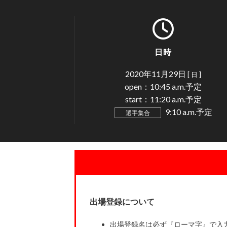
日時
2020年11月29日
[ 日 ]
open：10:45 a.m.予定
start：11:20 a.m.予定
9:10 a.m.予定
選手集合
出場登録について
出場登録名は必ず『ローマ字』で入