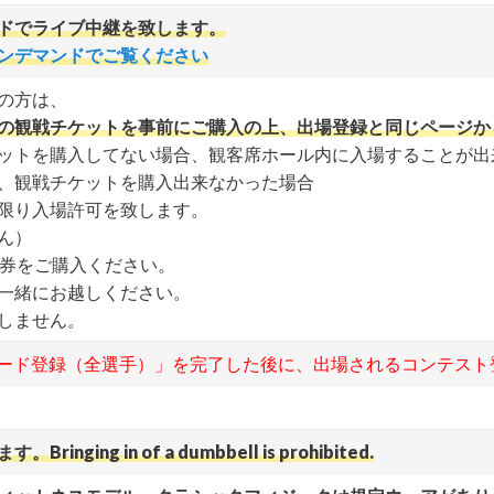
ドでライブ中継を致します。
ンデマンドでご覧ください
、必要以上のスペースを使う器具の持ち込みはご遠慮ください。
ポーツマンシップを逸脱した行為は退場処分となる可能性があります。
の方は、
の観戦チケットを事前にご購入の上、出場登録と同じページか
ます。会場内での盗難・紛失・破損等の責任は負いかねます。
ットを購入してない場合、観客席ホール内に入場することが出
、観戦チケットを購入出来なかった場合
限り入場許可を致します。
ん）
タブレット端末のみです。
日券をご購入ください。
一緒にお越しください。
）の使用は許可対象ですが、カメラ本体と一体になっている機材（カム
しません。
カード登録（全選手）」を完了した後に、出場されるコンテスト
ます）
g in of a dumbbell is prohibited.
での撮影