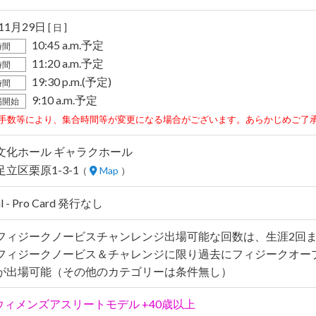
年11月29日
[ 日 ]
10:45 a.m.予定
時間
11:20 a.m.予定
時間
19:30 p.m.(予定)
時間
9:10 a.m.予定
場開始
手数等により、集合時間等が変更になる場合がございます。あらかじめご了
文化ホール ギャラクホール
立区栗原1-3-1
（
Map
）
al - Pro Card 発行なし
フィジークノービスチャンレンジ出場可能な回数は、生涯2回
フィジークノービス＆チャレンジに限り過去にフィジークオー
が出場可能（その他のカテゴリーは条件無し）
:ウィメンズアスリートモデル +40歳以上